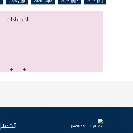
يناير 2026
فبراير 2026
مارس 2026
ابريل 2026
الاعتمادات
تحميل
عدد الزوار [6496776]