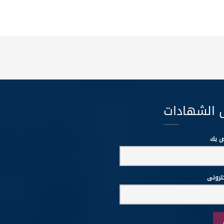
 الشهادات
ص بك
كترونى