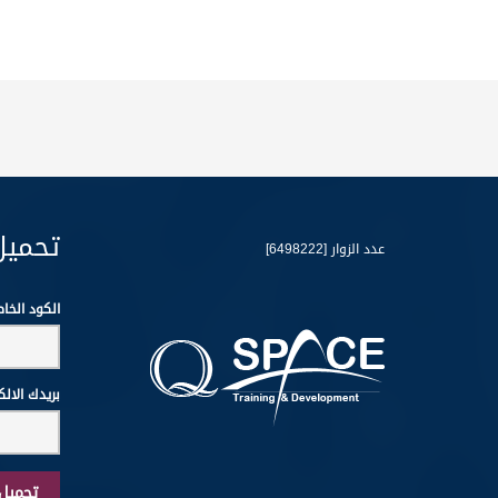
تحميل
عدد الزوار [6498222]
الكود الخا
بريدك الال